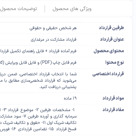
ویژگی های محصول
توضیحات محصول
طرفین قرارداد
هر شخص حقیقی و حقوقی
عنوان قرارداد
قرارداد مشارکت در مرغداری
محتوای محصول
فرم آماده قرارداد + فایل راهنمای تکمیل قرارد
نوع محتوا
فرم قابل چاپ (PDF) و فایل قابل ویرایش (Word)
قرارداد اختصاصی
شما با انتخاب قرارداد اختصاصی، ضمن دریاف
پشتیبانی دریافت کنید.
مواد قرارداد
19 ماده
مفاد قرارداد
فسخ قرارداد 15- تضامین قراردادی 16- فورس ماژور 17- حل و فصل اختلافات 18- اقامتگاه طرفین 19- نسخ قرارداد