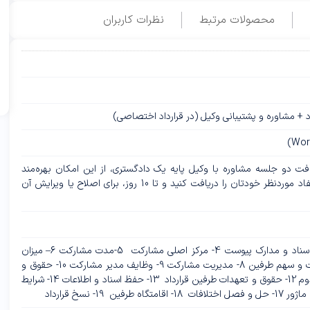
محصولات مرتبط
نظرات کاربران
اد + مشاوره و پشتیبانی وکیل (در قرارداد اختصاصی)
ت دو جلسه مشاوره با وکیل پایه یک دادگستری، از این امکان بهره‌مند
می‌شوید که قرارداد شخصی‌سازی مطابق با مفاد موردنظر خودتان را دریافت کنید و تا 10 روز، برای اصلاح یا ویرایش آن
1- مشخصات طرفین 2- موضوع قرارداد 3- اسناد و مدارک پیوست 4- مرکز اصلی مشارکت 5-مدت مشارکت 6– میزان
سرمایه گذاری و آورده طرفین 7- سود مشارکت و سهم طرفین 8- مدیریت مشارکت 9- وظایف مدیر مشارکت 10- حقوق و
تکالیف شریک اول 11- حقوق و تکالیف شریک دوم 12- حقوق و تعهدات طرفین قرارداد 13- حفظ اسناد و اطلاعات 14- شرایط