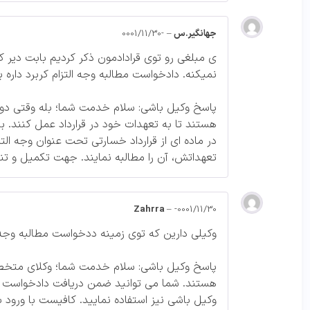
جهانگیر.س
–
-0001/11/30
ی مبلغی رو توی قرادادمون ذکر کردیم بابت دیر 
نمیکنه. دادخواست مطالبه وجه التزام کربرد داره ب
پاسخ وکیل باشی: سلام خدمت شما؛ بله وقتی دو ن
هستند تا به تعهدات خود در قرارداد عمل کنند. بر
در ماده ای از قرارداد خسارتی تحت عنوان وجه الت
تعهداتش، آن را مطالبه نمایند. جهت تکمیل و تن
Zahrra
–
-0001/11/30
وکیلی دارین که توی زمینه ددخواست مطالبه وجه
پاسخ وکیل باشی: سلام خدمت شما؛ وکلای متخص
هستند. شما می توانید ضمن دریافت دادخواست مط
وکیل باشی نیز استفاده نمایید. کافیست با ورود