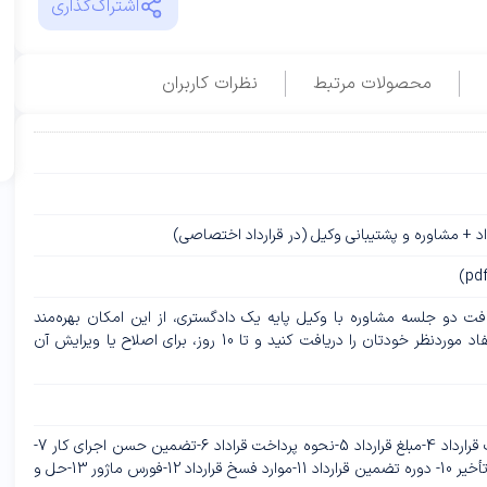
اشتراک‌گذاری
محصولات مرتبط
نظرات کاربران
داد + مشاوره و پشتیبانی وکیل (در قرارداد اختصاصی)
ت دو جلسه مشاوره با وکیل پایه یک دادگستری، از این امکان بهره‌مند
می‌شوید که قرارداد شخصی‌سازی مطابق با مفاد موردنظر خودتان را دریافت کنید و تا 10 روز، برای اصلاح یا ویرایش آن
1- مشخصات طرفین 2-موضوع قرارداد3-مدت قرارداد 4-مبلغ قرارداد 5-نحوه پرداخت قراداد 6-تضمین حسن اجرای کار 7-
تعهدات کارفرما 8-تعهدات پیمانکار 9-جریمه تأخیر 10- دوره تضمین قرارداد 11-موارد فسخ قرارداد 12-فورس ماژور 13-حل و