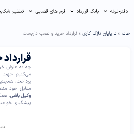
دفترخونه
بانک قرارداد
فرم های قضایی
تنظیم شکای
خانه
»
تا پایان نازک کاری
»
قرارداد خرید و نصب داربست
قرارداد 
چه به عنوان خری
می‌کنیم جهت جل
پرداخت، همچنین
مقابل خود منعقد
وکیل باشی
، همک
پیشگیری خواهید
دست