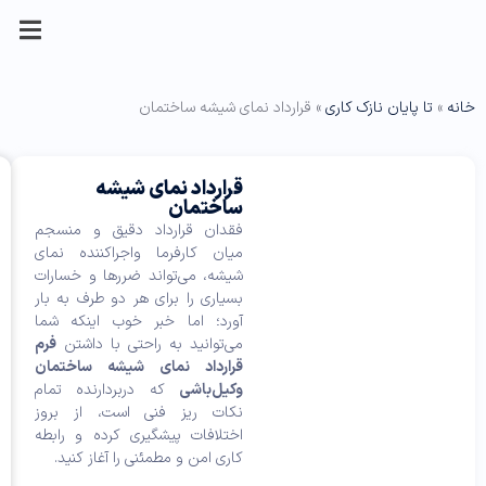
 شیشه ساختمان
فرم
توضیحات
دیدگاه
وی
ها
های
مشاوره
اولین
رارداد نمای شیشه
ژگ
طرفین
هر شخص
نمونه
حقوقی
مرتبط
اختمان
نفری
قرارداد استخ
ی
قرارداد
با
حقیقی یا
قرارداد
ها
قدان قرارداد دقیق و منسجم
وکیل:
باشید
حقوقی
نمای
ی
ان کارفرما واجراکننده نمای
که
م
شیشه
شه، می‌تواند ضررها و خسارات
دیدگاهی
ح
عنوان
قرارداد نمای
ساختمان
یاری را برای هر دو طرف به بار
ص
را
قرارداد
شیشه
به چه
و
ورد؛ اما خبر خوب اینکه شما
ارسال
ساختمان
با
ل
معناست؟
‌توانید به راحتی با داشتن
فرم
می
انتخاب
تو
رارداد نمای شیشه ساختمان
کنید
این
ض
محتوای
فرم آماده
ی
گزینه
محصول
یل‌باشی
که دربردارنده تمام
برای
قرارداد +
نمونه
ح
در
کات ریز فنی است، از بروز
“قرارداد
فایل راهنمای
فرم
ا
کوتاه
تلافات پیشگیری کرده و رابطه
نمای
ت
تکمیل
قرارداد
ترین
م
ری امن و مطمئنی را آغاز کنید.
شیشه
زمان
قرارداد +
نمای
ح
ممکن
ساختمان”
مشاوره و
شیشه